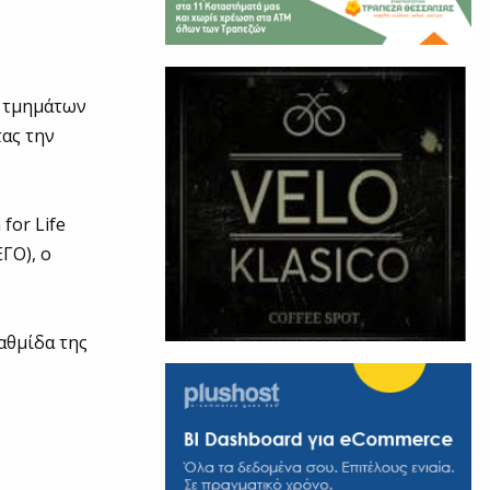
ν τμημάτων
τας την
for Life
ΓΟ), ο
αθμίδα της