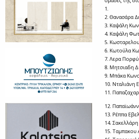
ομάδες της δι
1.
2. Θανασάρα Δ
3. Καψάλη Κω
4. Καψάλη Φω
5. Κωσταρελου
6. Κωτούλα Κ
7. Λερα Πορφ
8. Μητσιαδη 
9. Μπάκα Κων
10. Νταλιάνη 
11. Παπαζαχαρ
12. Παπαϊωάν
13. Ρέππα Εβε
14. Σακελλάρη
15. Ταμπακου