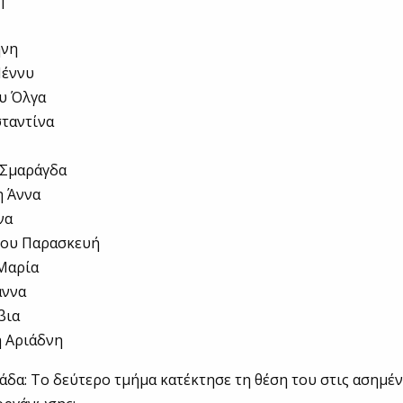
η
ήνη
Πέννυ
ου Όλγα
σταντίνα
 Σμαράγδα
η Άννα
να
νου Παρασκευή
 Μαρία
άννα
βια
η Αριάδνη
άδα: Το δεύτερο τμήμα κατέκτησε τη θέση του στις ασημέν