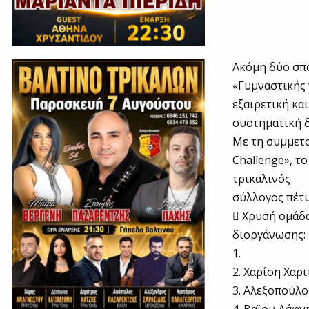
Ακόμη δύο σπο
«Γυμναστικής 
εξαιρετική και
συστηματική δ
Με τη συμμετο
Challenge», τ
τρικαλινός
σύλλογος πέτυ
 Χρυσή ομάδα
διοργάνωσης:
1.
2. Χαρίση Χαρι
3. Αλεξοπούλ