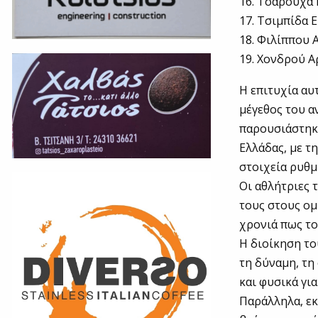
16. Τσαρουχά 
17. Τσιμπίδα 
18. Φιλίππου 
19. Χονδρού Α
Η επιτυχία αυ
μέγεθος του α
παρουσιάστηκ
Ελλάδας, με τ
στοιχεία ρυθμ
Οι αθλήτριες 
τους στους ομ
χρονιά πως το
Η διοίκηση το
τη δύναμη, τη
και φυσικά γι
Παράλληλα, εκ