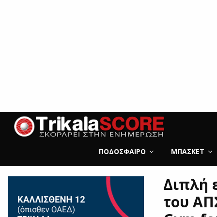
ΠΟΔΌΣΦΑΙΡΟ
ΜΠΆΣΚΕΤ
Διπλή ε
του ΑΠ