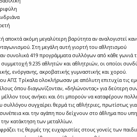
Βασιλική
Εριφύλη
Ανδριάνα
ρετή
τή αποκτά ακόμη μεγαλύτερη βαρύτητα αν αναλογιστεί καν
νταγωνισμού. Στη μεγάλη αυτή γιορτή του αθλητισμού
αν συνολικά 419 προγράμματα συλλόγων από κάθε γωνιά 
η συμμετοχή 9.235 αθλητών και αθλητριών, οι οποίοι συν
ικής, ενόργανης, ακροβατικής γυμναστικής και χορού.
του ΑΠΣ Τρίκαλα ολοκλήρωσαν με απόλυτη επιτυχία τις εμ
ίλους όπου διαγωνίζονταν, «δηλώνοντας» για δεύτερη σ
 μέλλον τους ανήκει και ότι μπορούν να καταφέρουν πολλ
υ συλλόγου συγχαίρει θερμά τις αθλήτριες, πρωτίστως για
 συνέπεια και την αγάπη που δείχνουν στο άθλημα που υπ
α την κατάκτηση των μεταλλίων.
φράζει τις θερμές της ευχαριστίες στους γονείς των παιδ