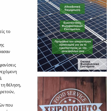
είς το
της
δύασαν
φανίσεις
υνεχόμενη
ά.
 τη θέληση,
ηρετούν,
ιών που