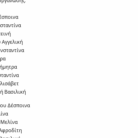
οργάνωσης:
έσποινα
νσταντίνα
τεινή
 Αγγελική
ωνσταντίνα
ύρα
Δήμητρα
σταντίνα
Ελισάβετ
ή Βασιλική
νου Δέσποινα
λίνα
 Μελίνα
 Αφροδίτη