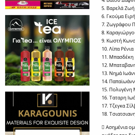
4. Βαϊου Δάφν
5. Βαρελά Ζωή
6. Γκούμα Ειρ
7. Ζωγράφου 
8. Καραγιώργ
9. Κωστή Κων
10. Λίπα Ρένια
11. Μπασδέκη
12. Μπαταβαν
13. Νημά Ιωάν
14. Παπαϊωάν
15. Πολυγένη
16. Ταταρη Ιω
17. Τζεγκα Σίλ
18. Τσιατσιαν
 Ασημένια ομ