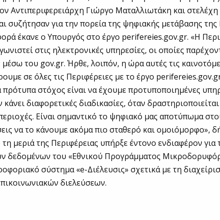
ον Αντιπεριφερειάρχη Γιώργο Ματαλλιωτάκη και στελέχη
αι συζήτησαν για την πορεία της ψηφιακής μετάβασης της 
φορά έκανε ο Υπουργός στο έργο perifereies.gov.gr. «Η Περ
ωνιστεί στις ηλεκτρονικές υπηρεσίες, οι οποίες παρέχον
 μέσω του gov.gr. Ήρθε, λοιπόν, η ώρα αυτές τις καινοτόμ
ουμε σε όλες τις Περιφέρειες με το έργο perifereies.gov.
 πρότυπα στόχος είναι να έχουμε προτυποποιημένες υπηρ
ν κάνει διαφορετικές διαδικασίες, όταν δραστηριοποιείται
περιοχές. Είναι σημαντικό το ψηφιακό μας αποτύπωμα στο
σεις να το κάνουμε ακόμα πιο σταθερό και ομοιόμορφο», 
 τη μεριά της Περιφέρειας υπήρξε έντονο ενδιαφέρον για 
ων δεδομένων του «Εθνικού Προγράμματος Μικροδορυφό
ηροφοριακό σύστημα «e-Διέλευσις» σχετικά με τη διαχείρι
επικοινωνιακών διελεύσεων.