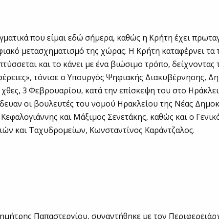
γματικά που είμαι εδώ σήμερα, καθώς η Κρήτη έχει πρωτα
ιακό μετασχηματισμό της χώρας. Η Κρήτη καταφέρνει τα 
πτύσσεται και το κάνει με ένα βιώσιμο τρόπο, δείχνοντας 
φέρειες», τόνισε ο Υπουργός Ψηφιακής Διακυβέρνησης, Δ
χθες, 3 Φεβρουαρίου, κατά την επίσκεψη του στο Ηράκλει
δευαν οι βουλευτές του νομού Ηρακλείου της Νέας Δημοκ
Κεφαλογιάννης και Μάξιμος Σενετάκης, καθώς και ο Γενικ
ιών και Ταχυδρομείων, Κωνσταντίνος Καράντζαλος.
Δημήτρης Παπαστεργίου, συναντήθηκε με τον Περιφερειάρ