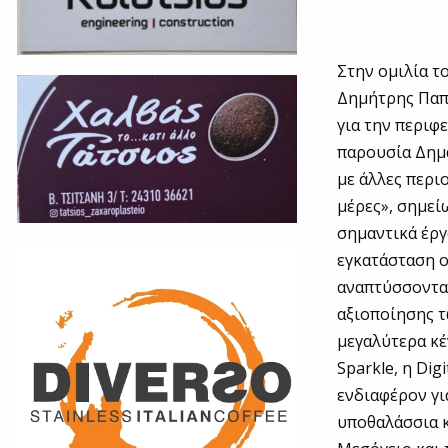
Στην ομιλία τ
Δημήτρης Παπ
για την περιφ
παρουσία Δημά
με άλλες περι
μέρες», σημεί
σημαντικά έργ
εγκατάσταση ο
αναπτύσσονται
αξιοποίησης τ
μεγαλύτερα κέ
Sparkle, η Di
ενδιαφέρον γι
υποθαλάσσια κ