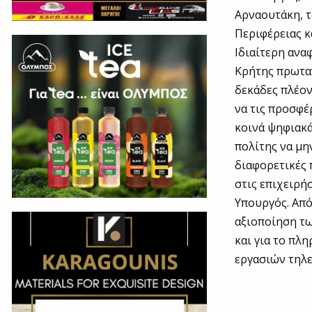
Αρναουτάκη, τ
Περιφέρειας κ
Ιδιαίτερη ανα
Κρήτης πρωταγ
δεκάδες πλέον
να τις προσφέρ
κοινά ψηφιακά
πολίτης να μη
διαφορετικές 
στις επιχειρή
Υπουργός. Από
αξιοποίηση τ
και για το πλ
εργασιών τηλ