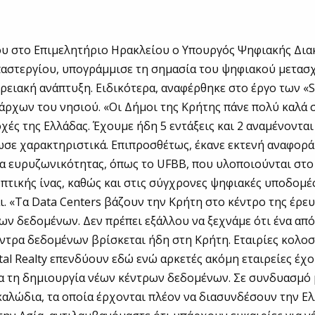
ου στο Επιμελητήριο Ηρακλείου ο Υπουργός Ψηφιακής Δι
αστεργίου, υπογράμμισε τη σημασία του ψηφιακού μετασ
ερειακή ανάπτυξη. Ειδικότερα, αναφέρθηκε στο έργο των «S
ρχων του νησιού. «Οι Δήμοι της Κρήτης πάνε πολύ καλά σ
οχές της Ελλάδας. Έχουμε ήδη 5 εντάξεις και 2 αναμένονται
ωσε χαρακτηριστικά. Επιπροσθέτως, έκανε εκτενή αναφορά
α ευρυζωνικότητας, όπως το UFBB, που υλοποιούνται στο 
πτικής ίνας, καθώς και στις σύγχρονες ψηφιακές υποδομέ
. «Τα Data Centers βάζουν την Κρήτη στο κέντρο της έρευ
ων δεδομένων. Δεν πρέπει εξάλλου να ξεχνάμε ότι ένα από
ντρα δεδομένων βρίσκεται ήδη στη Κρήτη. Εταιρίες κολο
gital Realty επενδύουν εδώ ενώ αρκετές ακόμη εταιρείες έ
α τη δημιουργία νέων κέντρων δεδομένων. Σε συνδυασμό 
αλώδια, τα οποία έρχονται πλέον να διασυνδέσουν την Ελ