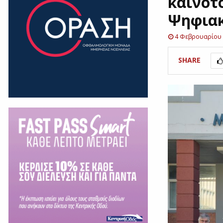
καινοτ
Ψηφιακ
4 Φεβρουαρίου
SHARE