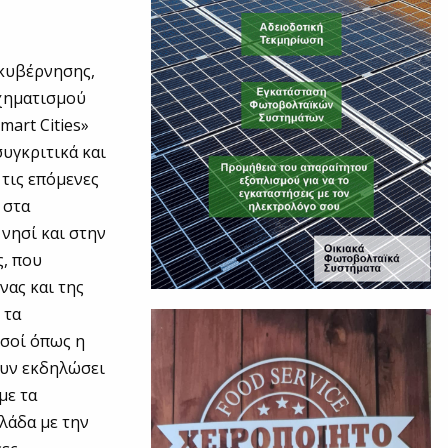
ακυβέρνησης,
χηματισμού
mart Cities»
υγκριτικά και
 τις επόμενες
 στα
νησί και στην
ς, που
νας και της
 τα
σσοί όπως η
χουν εκδηλώσει
με τα
λάδα με την