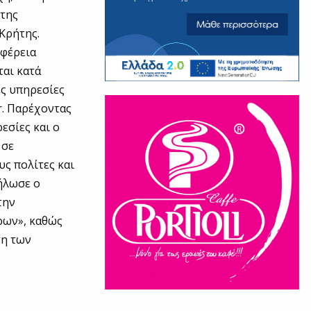
 της
Κρήτης.
ιφέρεια
ται κατά
ες υπηρεσίες
gr. Παρέχοντας
εσίες και ο
 σε
υς πολίτες και
δήλωσε ο
την
ρων», καθώς
ση των