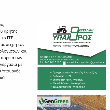
ου,
ου Κρήτης,
 το ΙΤΕ
 με αιχμή τον
ολογιστών και
 πορεία των
νεργασία με
Ο Υπουργός
ακό