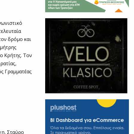
γωνιστικό
τελευταία
τον δρόμο και
ημήτρης
ο Κρήτης. Τον
ρατίας,
ός Γραμματέας
χη, Σταύρο