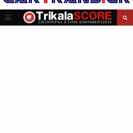
P
R
I
M
A
R
Y
M