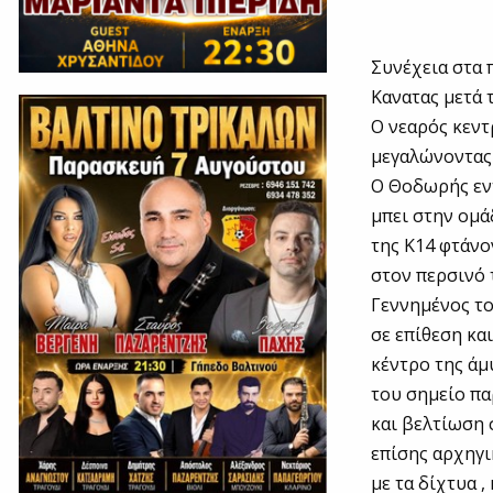
Συνέχεια στα 
Κανατας μετά 
Ο νεαρός κεντ
μεγαλώνοντας 
Ο Θοδωρής εντ
μπει στην ομά
της Κ14 φτάνο
στον περσινό 
Γεννημένος το
σε επίθεση και
κέντρο της άμ
του σημείο πα
και βελτίωση 
επίσης αρχηγι
με τα δίχτυα ,