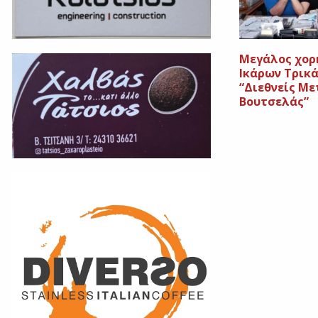
Μεγάλος χορ
Ικάρων Τρικ
“Διεθνείς Μ
Βουτσελάς”