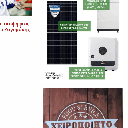
α υποψήφιος
 ο Ζαγοράκης