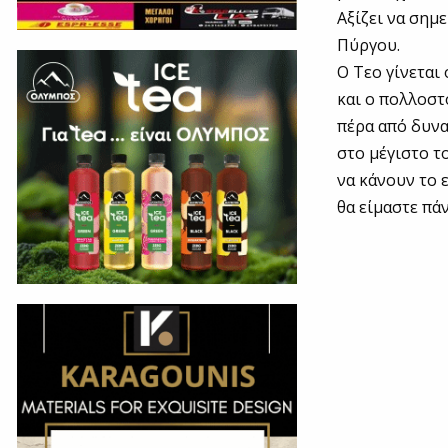
Αξίζει να σημ
Πύργου.
Ο Τεο γίνεται
και ο πολλοστ
πέρα από δυν
στο μέγιστο τ
να κάνουν το 
θα είμαστε πά