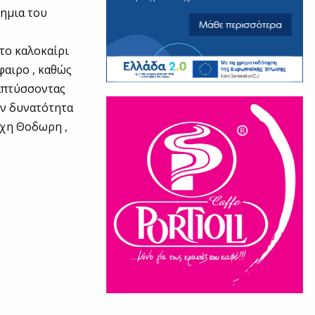
δημια του
 το καλοκαίρι
φαιρο , καθώς
απτύσσοντας
ην δυνατότητα
ύχη Θοδωρη ,