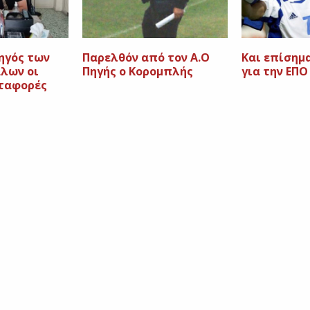
ηγός των
Παρελθόν από τον Α.Ο
Και επίσημ
άλων οι
Πηγής ο Κορομπλής
για την ΕΠΟ
εταφορές