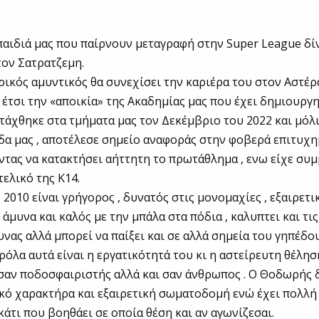
παιδιά μας που παίρνουν μεταγραφή στην Super League δ
τον Σατρατζεμη.
ρικός αμυντικός θα συνεχίσει την καριέρα του στον Αστέρ
έτσι την «αποικία» της Ακαδημίας μας που έχει δημιουργηθ
άχθηκε στα τμήματα μας τον Δεκέμβριο του 2022 και μόλι
δα μας , αποτέλεσε σημείο αναφοράς στην φοβερά επιτυχ
ντας να κατακτήσει αήττητη το πρωτάθλημα , ενω είχε συ
τελικό της Κ14.
 2010 είναι γρήγορος , δυνατός στις μονομαχίες , εξαιρετι
 άμυνα και καλός με την μπάλα στα πόδια , καλυπτει και τις
υνας αλλά μπορεί να παίξει και σε αλλά σημεία του γηπέδο
ρόλα αυτά είναι η εργατικότητά του κι η αστείρευτη θέλησ
σαν ποδοσφαιριστής αλλά και σαν άνθρωπος . Ο Θοδωρής δ
κό χαρακτήρα και εξαιρετική σωματοδομή ενώ έχει πολλή
 κάτι που βοηθάει σε οποία θέση και αν αγωνίζεσαι.