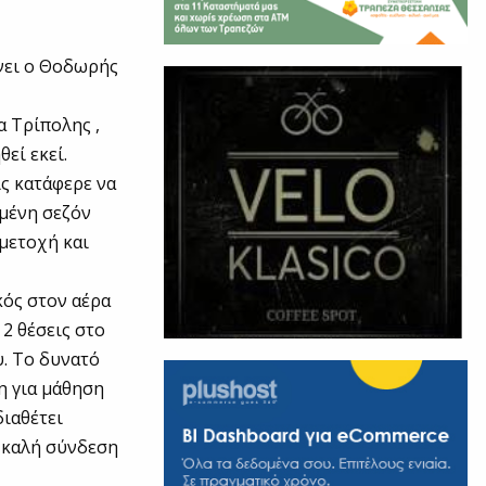
ίνει ο Θοδωρής
α Τρίπολης ,
εί εκεί.
ς κατάφερε να
ημένη σεζόν
μμετοχή και
κός στον αέρα
 2 θέσεις στο
υ. Το δυνατό
η για μάθηση
ιαθέτει
 καλή σύνδεση