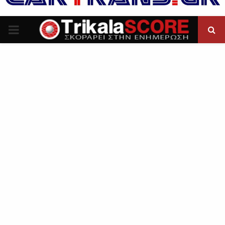
P
R
I
M
A
R
Y
M