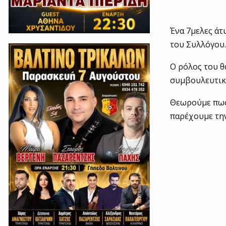
Ένα 7μελες άτ
του Συλλόγου
Ο ρόλος του θ
συμβουλευτικ
Θεωρούμε πως 
παρέχουμε την