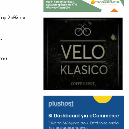
ό φιλάθλους
ι
του