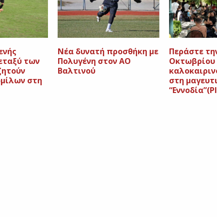
ενής
Νέα δυνατή προσθήκη με
Περάστε τη
εταξύ των
Πολυγένη στον ΑΟ
Οκτωβρίου 
ζητούν
Βαλτινού
καλοκαιριν
ομίλων στη
στη μαγευτ
“Εννοδία”(P