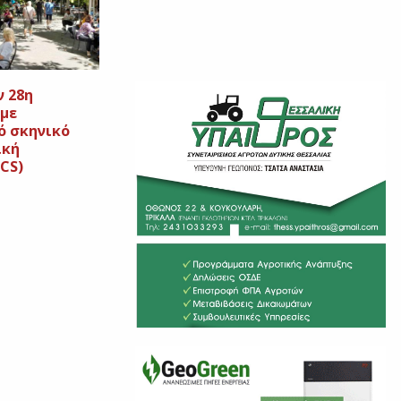
ν 28η
με
ό σκηνικό
ική
ICS)