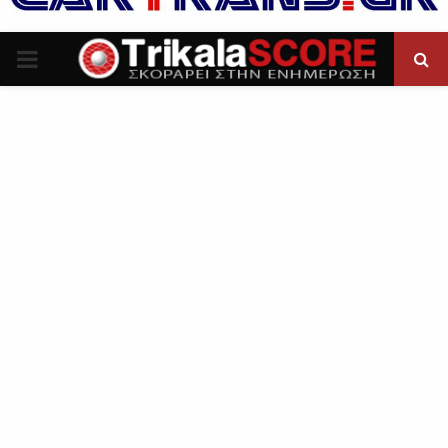
P
R
I
M
A
R
Y
M