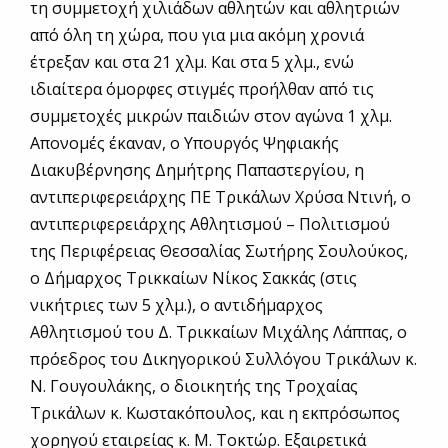
τη συμμετοχή χιλιάδων αθλητών και αθλητριών
από όλη τη χώρα, που για μια ακόμη χρονιά
έτρεξαν και στα 21 χλμ. Και στα 5 χλμ., ενώ
ιδιαίτερα όμορφες στιγμές προήλθαν από τις
συμμετοχές μικρών παιδιών στον αγώνα 1 χλμ.
Απονομές έκαναν, ο Υπουργός Ψηφιακής
Διακυβέρνησης Δημήτρης Παπαστεργίου, η
αντιπεριφερειάρχης ΠΕ Τρικάλων Χρύσα Ντινή, ο
αντιπεριφερειάρχης Αθλητισμού – Πολιτισμού
της Περιφέρειας Θεσσαλίας Σωτήρης Σουλούκος,
ο Δήμαρχος Τρικκαίων Νίκος Σακκάς (στις
νικήτριες των 5 χλμ.), ο αντιδήμαρχος
Αθλητισμού του Δ. Τρικκαίων Μιχάλης Λάππας, ο
πρόεδρος του Δικηγορικού Συλλόγου Τρικάλων κ.
Ν. Γουγουλάκης, ο διοικητής της Τροχαίας
Τρικάλων κ. Κωστακόπουλος, και η εκπρόσωπος
χορηγού εταιρείας κ. Μ. Τοκτώρ. Εξαιρετικά