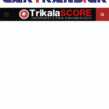
P
R
I
M
A
R
Y
M