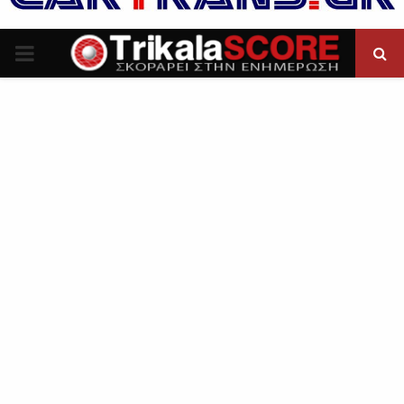
P
R
I
M
A
R
Y
M