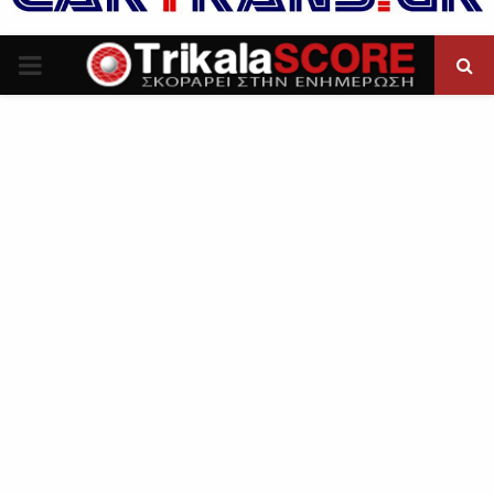
P
R
I
M
A
R
Y
M