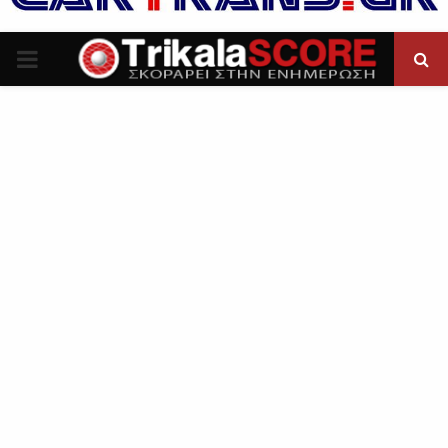
P
R
I
M
A
R
Y
M