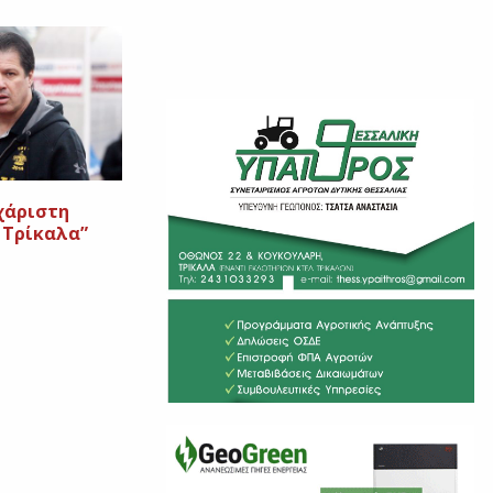
χάριστη
 Τρίκαλα”