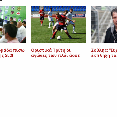
δομάδα πίσω
Οριστικά Τρίτη οι
Σούλης: “Ευ
ης SL2!
αγώνες των πλέι άουτ
έκπληξη τα