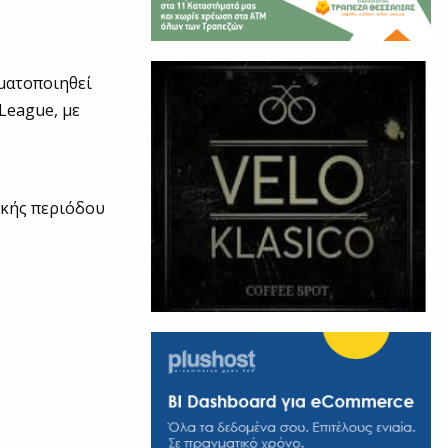
γματοποιηθεί
League, με
ικής περιόδου