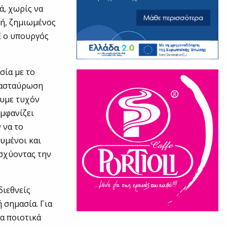
ά, χωρίς να
γή, ζημιωμένος
Ε ο υπουργός
σία με το
ιασταύρωση
ουμε τυχόν
εμφανίζει
 να το
ευμένοι και
ισχύοντας την
διεθνείς
 σημασία. Για
α ποιοτικά