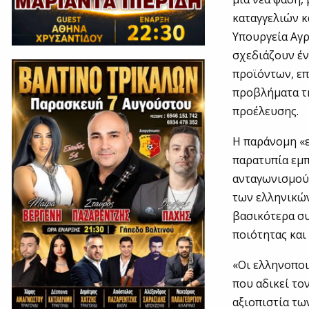
καταγγελιών 
Υπουργεία Αγ
σχεδιάζουν έ
προϊόντων, επ
προβλήματα τη
προέλευσης.
Η παράνομη «
παρατυπία εμπ
ανταγωνισμού,
των ελληνικών
βασικότερα συ
ποιότητας και
«Οι ελληνοποι
που αδικεί το
αξιοπιστία τω