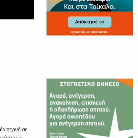
έα περνά σε
 πεδίο των