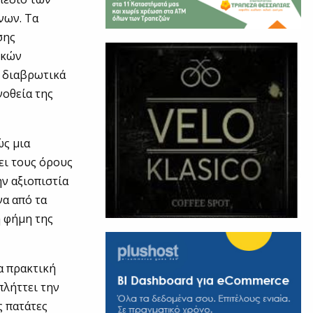
νων. Τα
σης
ικών
ι διαβρωτικά
νοθεία της
ώς μια
ει τους όρους
ν αξιοπιστία
να από τα
η φήμη της
α πρακτική
πλήττει την
ς πατάτες