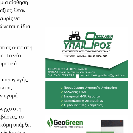
 μια αίσθηση
αξίας. Όταν
χωρίς να
ώνεται η ίδια
ατίας ούτε στη
ς. Το νέο
ορετικά
ν παραγωγής,
νται,
ν αγορά.
λεγχο στη
βάσεις, το
ακόμη υπάρξει
μα δεδομένα