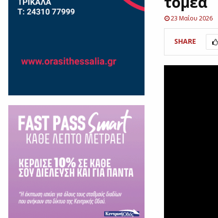
τομέα
23 Μαΐου 2026
SHARE