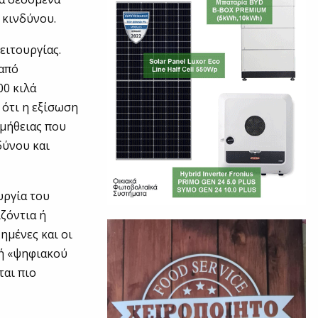
 κινδύνου.
ειτουργίας.
 από
00 κιλά
 ότι η εξίσωση
ομήθειας που
δύνου και
υργία του
ζόντια ή
ημένες και οι
φή «ψηφιακού
ται πιο