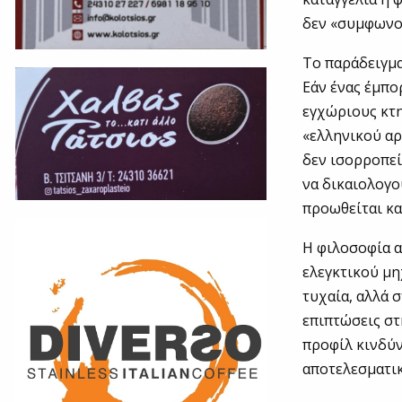
δεν «συμφωνού
Το παράδειγμα
Εάν ένας έμπο
εγχώριους κτη
«ελληνικού αρ
δεν ισορροπεί
να δικαιολογο
προωθείται κα
Η φιλοσοφία α
ελεγκτικού μη
τυχαία, αλλά 
επιπτώσεις στ
προφίλ κινδύν
αποτελεσματικ