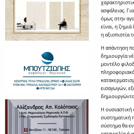
χαρακτηριστικ
ασφάλειας. Γι
όμως στην αγο
είναι, η ζημιά
η αξιοπιστία 
Η απάντηση πο
δημιουργία νέ
μοντέλο φιλοδ
πληροφοριακά
κατακερματισμ
εισαγωγών, εξ
δημιουργώντας
Η ουσιαστική 
συστηματική π
σύστημα θα εν
καταγγελία ή 