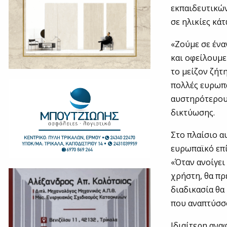
εκπαιδευτικών
σε ηλικίες κά
«Ζούμε σε ένα
και οφείλουμε
το μείζον ζήτ
πολλές ευρωπα
αυστηρότερου
δικτύωσης.
Στο πλαίσιο α
ευρωπαϊκό επί
«Όταν ανοίγει
χρήστη, θα πρ
διαδικασία θα
που αναπτύσσο
Ιδιαίτερη ανα