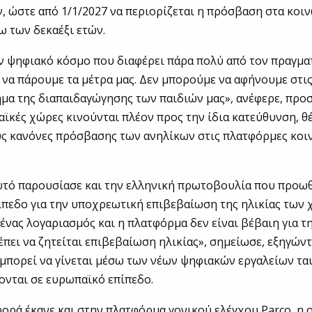
, ώστε από 1/1/2027 να περιορίζεται η πρόσβαση στα κοι
τω των δεκαέξι ετών.
ν ψηφιακό κόσμο που διαφέρει πάρα πολύ από τον πραγμα
 να πάρουμε τα μέτρα μας. Δεν μπορούμε να αφήνουμε στι
ημα της διαπαιδαγώγησης των παιδιών μας», ανέφερε, προ
ϊκές χώρες κινούνται πλέον προς την ίδια κατεύθυνση, θ
ς κανόνες πρόσβασης των ανηλίκων στις πλατφόρμες κοι
υτό παρουσίασε και την ελληνική πρωτοβουλία που προωθ
πεδο για την υποχρεωτική επιβεβαίωση της ηλικίας των 
 ένας λογαριασμός και η πλατφόρμα δεν είναι βέβαιη για τ
έπει να ζητείται επιβεβαίωση ηλικίας», σημείωσε, εξηγώντ
 μπορεί να γίνεται μέσω των νέων ψηφιακών εργαλείων τ
νται σε ευρωπαϊκό επίπεδο.
φορά έκανε και στην πλατφόρμα γονικού ελέγχου Parco, η ο