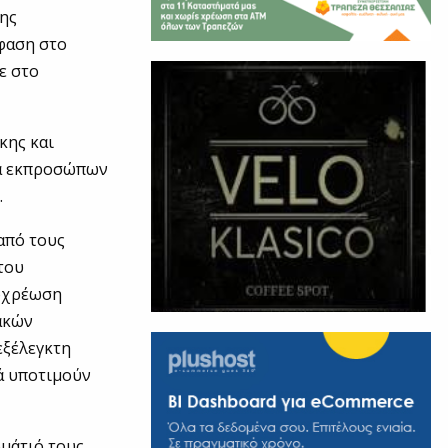
ης
μφαση στο
ε στο
κης και
ία εκπροσώπων
.
από τους
του
ποχρέωση
ιακών
εξέλεγκτη
νά υποτιμούν
ωμάτιό τους,