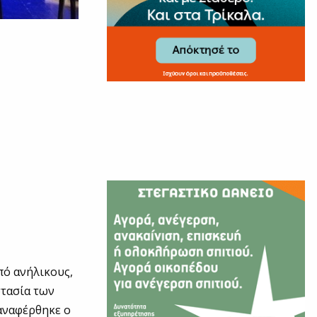
πό ανήλικους,
στασία των
αναφέρθηκε ο