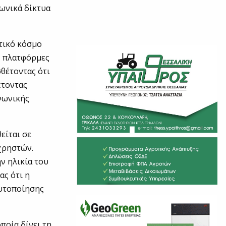
νωνικά δίκτυα
τικό κόσμο
ς πλατφόρμες
σθέτοντας ότι
έτοντας
νωνικής
είται σε
χρηστών.
ην ηλικία του
ας ότι η
αυτοποίησης
ποία δίνει τη