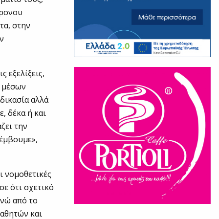
χρονου
τα, στην
ην
ς εξελίξεις,
ν μέσων
αδικασία αλλά
, δέκα ή και
ζει την
ρέμβουμε»,
ι νομοθετικές
σε ότι σχετικό
ενώ από το
μαθητών και