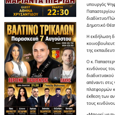
υπουργός Ψηφ
Παπαστεργίου,
διαδίκτυο/Πώς
Δημοτικό Θέα
Η εκδήλωση δ
κοινοβουλευτ
της εκπαιδευτ
Ο κ. Παπαστερ
κινδύνους του
διαδικτυακού 
απέναντι στις
πλατφορμών κα
έκθεση των αν
τους κινδύνου
«Μπορεί να πι