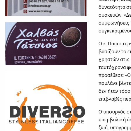
δυνατότητα στ
συσκευών. «Δε
συμφωνήσεις μ
συγκεκριμένου
Ο κ. Παπαστερ
βασίζουν το 
χρηστών στις 
ταυτόχρονα φο
προσέθεσε: «Ο
πουλάνε βίντε
δεν ήταν τόσο
επιβλαβές περ
Ο υπουργός στ
υπερβολική έκ
ζωή, υπογραμμ