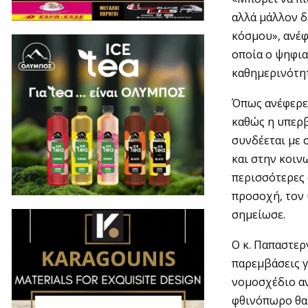
αλλά μάλλον δ
κόσμου», ανέφ
οποία ο ψηφια
καθημερινότητ
Όπως ανέφερε,
καθώς η υπερ
συνδέεται με 
και στην κοιν
περισσότερες 
προσοχή, τον 
σημείωσε.
Ο κ. Παπαστερ
παρεμβάσεις γ
νομοσχέδιο αν
φθινόπωρο θα