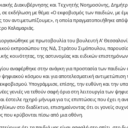
ιακής Διακυβέρνησης και Τεχνητής Νοημοσύνης, Δημήτρ
 σε εκδήλωση με θέμα: «Ο εκφοβισμός των παιδιών, με έ
 τον αντιμετωπίζουμε;», η οποία πραγματοποιήθηκε απόψ
τρο Καλαμαριάς.
ιοργανώθηκε με πρωτοβουλία του βουλευτή Α’ Θεσσαλονί
ικού εκπροσώπου της ΝΔ, Στράτου Σιμόπουλου, παρουσ
ικής κοινότητας, της αστυνομίας και ειδικών επιστημόνων
γίου αναφέρθηκε στην ανάγκη για προστασία των παιδιών 
 ψηφιακού κόσμου και για αποτελεσματική αντιμετώπιση 
εκφοβισμού. Υπογράμμισε, επίσης, την ευθύνη και την υ
 νέες γενιές να τεθούν σαφή όρια στη λειτουργία των ψηφ
ι έστειλε ηχηρό μήνυμα για τις επιπτώσεις που έχει η αν
ηλίκων στο διαδίκτυο, επισημαίνοντας ότι οι γονείς συχ
ς που κρύβονται πίσω από μια οθόνη.
στεύουμε ότι τα παιδιά μας είναι ασφαλή στο σπίτι, στο δ