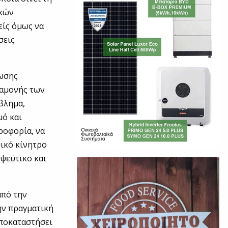
ακών
είς όμως να
σεις
ύωσης
ραμονής των
βλημα,
μό και
ροφορία, να
μικό κίνητρο
 ψεύτικο και
από την
ην πραγματική
υποκαταστήσει