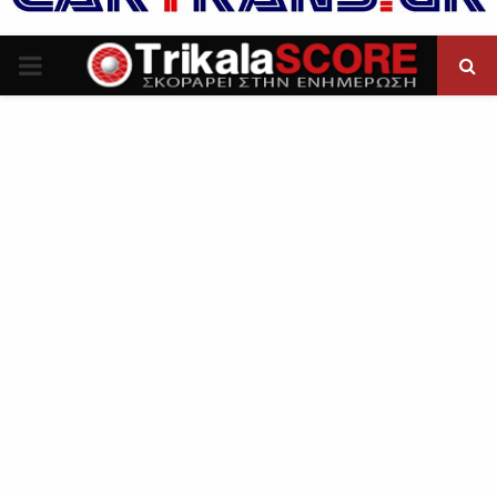
P
R
I
M
A
R
Y
M