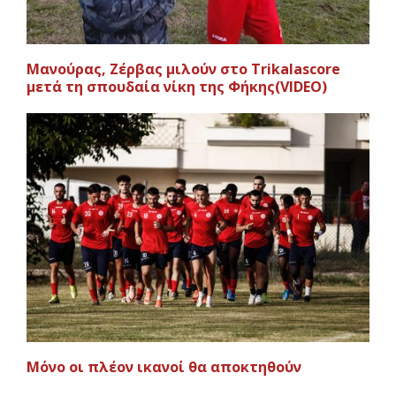
Μανούρας, Ζέρβας μιλούν στο Trikalascore
μετά τη σπουδαία νίκη της Φήκης(VIDEO)
Μόνο οι πλέον ικανοί θα αποκτηθούν