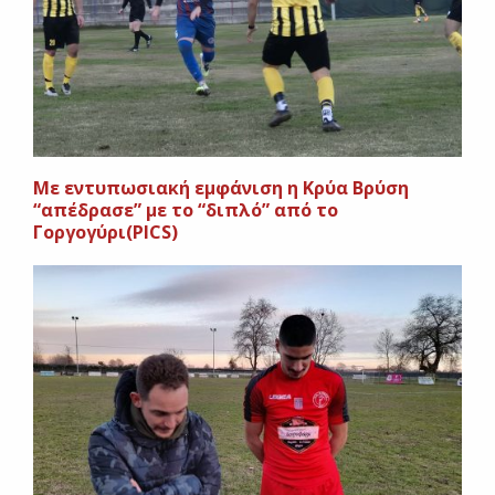
Με εντυπωσιακή εμφάνιση η Κρύα Βρύση
“απέδρασε” με το “διπλό” από το
Γοργογύρι(PICS)