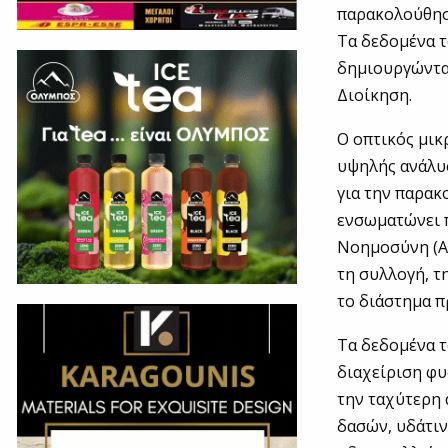
παρακολούθησ
Τα δεδομένα 
δημιουργώντας
Διοίκηση.
Ο οπτικός μι
υψηλής ανάλυσ
για την παρα
ενσωματώνει 
Νοημοσύνη (AI)
τη συλλογή, τ
το διάστημα π
Τα δεδομένα τ
διαχείριση φ
την ταχύτερη 
δασών, υδάτιν