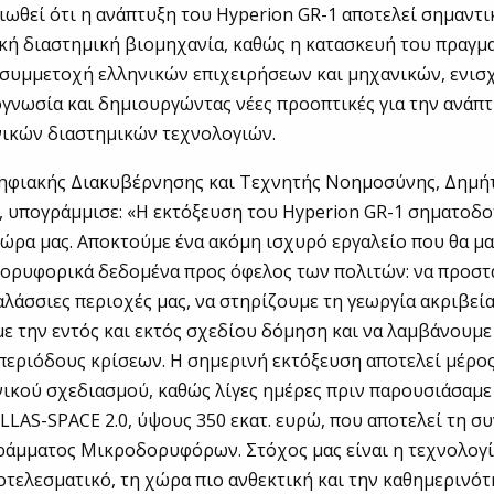
ειωθεί ότι η ανάπτυξη του Hyperion GR-1 αποτελεί σημαντ
ική διαστημική βιομηχανία, καθώς η κατασκευή του πραγ
 συμμετοχή ελληνικών επιχειρήσεων και μηχανικών, ενισ
γνωσία και δημιουργώντας νέες προοπτικές για την ανάπτ
νικών διαστημικών τεχνολογιών.
ηφιακής Διακυβέρνησης και Τεχνητής Νοημοσύνης, Δημή
 υπογράμμισε: «Η εκτόξευση του Hyperion GR-1 σηματοδοτ
χώρα μας. Αποκτούμε ένα ακόμη ισχυρό εργαλείο που θα μα
δορυφορικά δεδομένα προς όφελος των πολιτών: να προστ
θαλάσσιες περιοχές μας, να στηρίζουμε τη γεωργία ακριβεία
 την εντός και εκτός σχεδίου δόμηση και να λαμβάνουμε
περιόδους κρίσεων. Η σημερινή εκτόξευση αποτελεί μέρος
ικού σχεδιασμού, καθώς λίγες ημέρες πριν παρουσιάσαμε
LAS-SPACE 2.0, ύψους 350 εκατ. ευρώ, που αποτελεί τη συ
άμματος Μικροδορυφόρων. Στόχος μας είναι η τεχνολογία
οτελεσματικό, τη χώρα πιο ανθεκτική και την καθημερινό