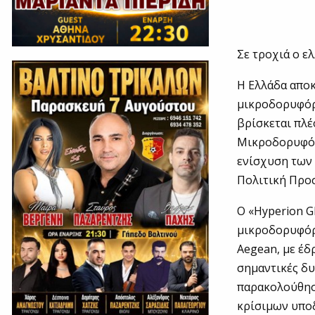
Σε τροχιά ο ε
Η Ελλάδα αποκ
μικροδορυφόρο
βρίσκεται πλέ
Μικροδορυφόρ
ενίσχυση των
Πολιτική Προσ
Ο «Hyperion G
μικροδορυφόρ
Aegean, με έδ
σημαντικές δ
παρακολούθηση
κρίσιμων υποδ