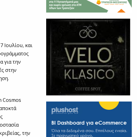
 Ιουλίου, και
Προγράμματος
 για την
ές στην
ηση.
en Cosmos
 αποκτά
ής
ροστασία
ριβείας, την