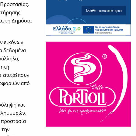
 Προστασίας.
ατήρησης,
ια τη Δημόσια
ν εικόνων
τα δεδομένα
ράλληλα,
νητή
ου επιτρέπουν
ροφοριών από
ρόληψη και
 πλημμυρών,
ν προστασία
 την