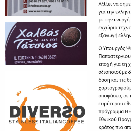
Αξίζει να σημ
για την ελλην
με την ενεργή
εγχώρια τεχνο
εξαγωγή ελλη
Ο Υπουργός Ψ
Παπαστεργίου,
εποχή για τη 
αξιοποιούμε 
δάση και τις 
χαρτογραφούμε
αποφάσεις σε 
ευρύτερου εθν
πρόγραμμα HEL
Εθνικού Προγρ
κράτος πιο απ