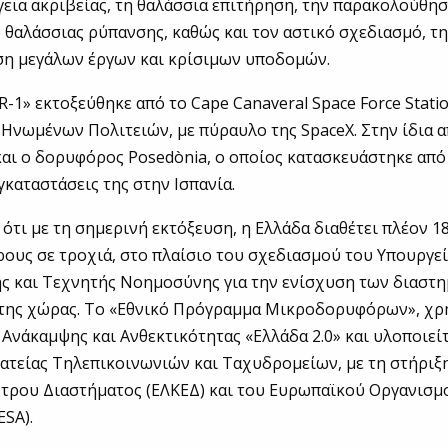
εια ακριβείας, τη θαλάσσια επιτήρηση, την παρακολούθησ
 θαλάσσιας ρύπανσης, καθώς και τον αστικό σχεδιασμό, τ
η μεγάλων έργων και κρίσιμων υποδομών.
R-1» εκτοξεύθηκε από το Cape Canaveral Space Force Stati
Ηνωμένων Πολιτειών, με πύραυλο της SpaceX. Στην ίδια 
αι ο δορυφόρος Posedònia, ο οποίος κατασκευάστηκε από
γκαταστάσεις της στην Ισπανία.
 ότι με τη σημερινή εκτόξευση, η Ελλάδα διαθέτει πλέον 1
ους σε τροχιά, στο πλαίσιο του σχεδιασμού του Υπουργε
ς και Τεχνητής Νοημοσύνης για την ενίσχυση των διαστ
της χώρας. Το «Εθνικό Πρόγραμμα Μικροδορυφόρων», χρ
 Ανάκαμψης και Ανθεκτικότητας «Ελλάδα 2.0» και υλοποιεί
ατείας Τηλεπικοινωνιών και Ταχυδρομείων, με τη στήριξ
ντρου Διαστήματος (ΕΛΚΕΔ) και του Ευρωπαϊκού Οργανισμ
ESA).