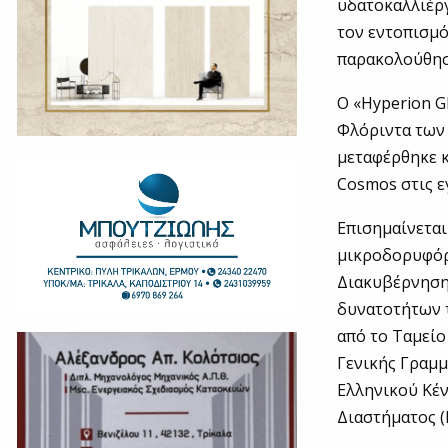
υδατοκαλλιέργ
τον εντοπισμό
παρακολούθησ
Ο «Hyperion G
Φλόριντα των 
μεταφέρθηκε κ
Cosmos στις ε
Επισημαίνεται
μικροδορυφόρ
Διακυβέρνηση
δυνατοτήτων 
από το Ταμείο
Γενικής Γραμμ
Ελληνικού Κέ
Διαστήματος (