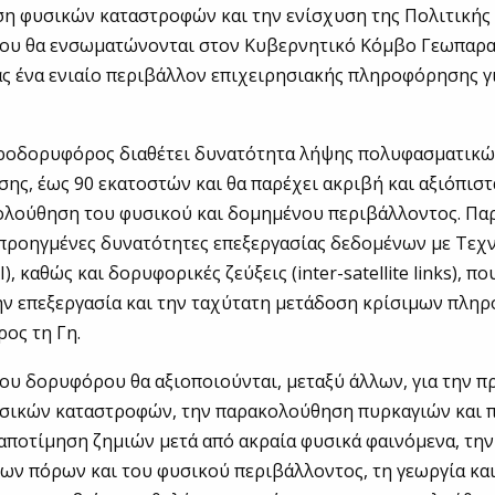
η φυσικών καταστροφών και την ενίσχυση της Πολιτικής
του θα ενσωματώνονται στον Κυβερνητικό Κόμβο Γεωπαρ
 ένα ενιαίο περιβάλλον επιχειρησιακής πληροφόρησης γ
κροδορυφόρος διαθέτει δυνατότητα λήψης πολυφασματικώ
ης, έως 90 εκατοστών και θα παρέχει ακριβή και αξιόπισ
κολούθηση του φυσικού και δομημένου περιβάλλοντος. Πα
προηγμένες δυνατότητες επεξεργασίας δεδομένων με Τεχ
, καθώς και δορυφορικές ζεύξεις (inter-satellite links), π
ην επεξεργασία και την ταχύτατη μετάδοση κρίσιμων πλη
ρος τη Γη.
ου δορυφόρου θα αξιοποιούνται, μεταξύ άλλων, για την π
υσικών καταστροφών, την παρακολούθηση πυρκαγιών και
αποτίμηση ζημιών μετά από ακραία φυσικά φαινόμενα, τη
ων πόρων και του φυσικού περιβάλλοντος, τη γεωργία και