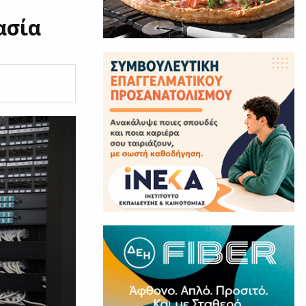
τασία