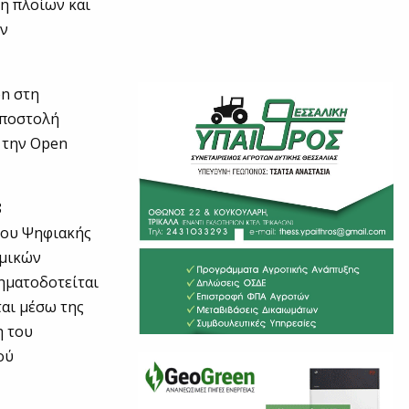
η πλοίων και
ην
on στη
αποστολή
 την Open
8
ίου Ψηφιακής
ημικών
ηματοδοτείται
ται μέσω της
η του
ού