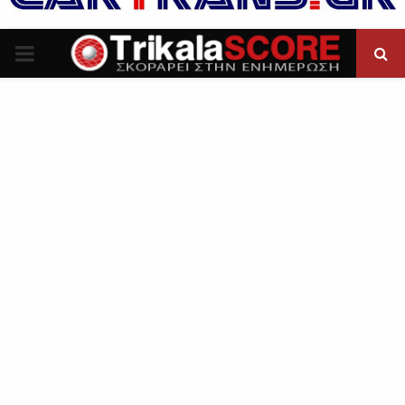
P
R
I
M
A
R
Y
M