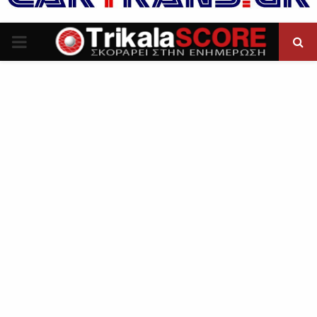
P
R
I
M
A
R
Y
M