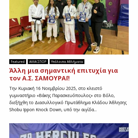
Featured
ΑΛΛΑ ΣΠΟΡ
Υπόλοιπα Αθλήματα
Άλλη μια σημαντική επιτυχία για
τον Α.Σ. ΣΑΜΟΥΡΑΪ!
Την Κυριακή 16 Νοεμβρίου 2025, στο κλειστό
γυμναστήριο «Βάκης Παρασκευόπουλος» στο Βόλο,
διεξήχθη το Διασυλλογικό Πρωτάθλημα Κλάδου Άθλησης
Shobu Ippon Knock Down, υπό την αιγίδα...