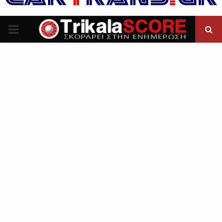
P
R
I
M
A
R
Y
M