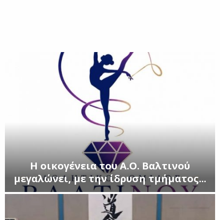
E
N
U
Η οικογένεια του Α.Ο. Βαλτινού
μεγαλώνει, με την ίδρυση τμήματος...
Η
ο
ι