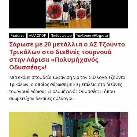
Featured
ΑΛΛΑ ΣΠΟΡ
Ποδόσφαιρο
Υπόλοιπα Αθλήματα
Σάρωσε με 20 μετάλλια ο ΑΣ Τζούντο
Τρικάλων στο διεθνές τουρνουά
στην Λάρισα «Πολυμήχανός
Οδυσσέας»!
Μια ακόμη σπουδαία εμφάνιση για τον Σύλλογο Τζούντο
Τρικάλων, ο οποίος σάρωσε με 20 μετάλλια στο διεθνές
τουρνουά Λάρισας «Πολυμήχανός Οδυσσέας», όπου
συμμετείχαν δεκάδες σύλλογοι...