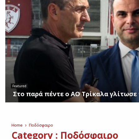
Featured
Στο παρά πέντε ο ΑΟ Τρίκαλα γλίτωσε τ
Σ
τ
ο
π
Home
Ποδόσφαιρο
α
Category : Ποδόσφαιρο
ρ