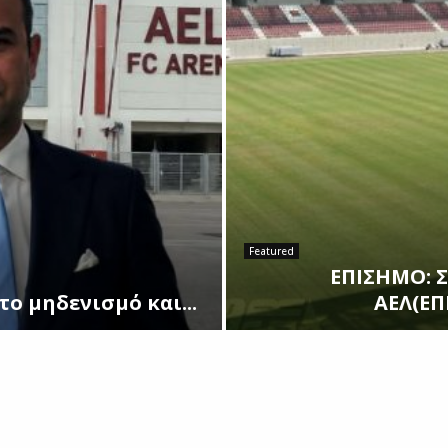
Featured
ΕΠΙΣΗΜΟ: Σ
ο μηδενισμό και...
ΑΕΛ(ΕΠ
Ε
Π
Ι
Σ
Η
Μ