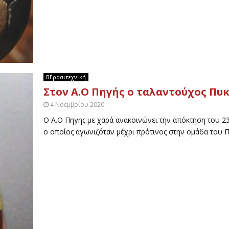
Τ
Ο
Υ
Ρ
Ε
Π
Ο
Ρ
Β΄Ερασιτεχνική
Τ
Στον Α.Ο Πηγής ο ταλαντούχος Πυ
Α
4 Νοεμβρίου 2020
Ζ
Ο Α.Ο Πηγης με χαρά ανακοινώνει την απόκτηση του 
Τ
Ο
ο οποίος αγωνιζόταν μέχρι πρότινος στην ομάδα του Π
Υ
Τ
R
I
K
A
L
A
S