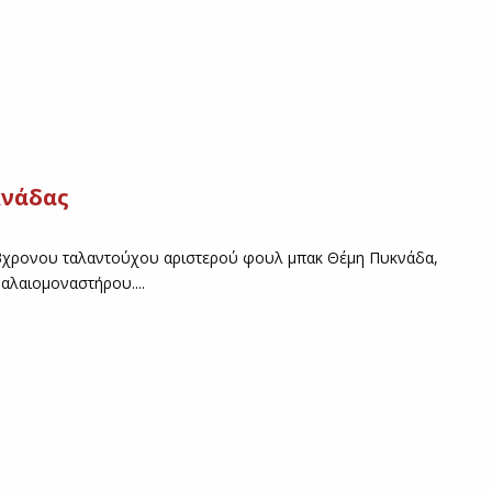
κνάδας
23χρονου ταλαντούχου αριστερού φουλ μπακ Θέμη Πυκνάδα,
αλαιομοναστήρου....