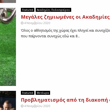
C
O
Featured
Ακαδημίες Ποδοσφαίρου
R
Μεγάλες ζημιωμένες οι Ακαδημίες
E
4 Νοεμβρίου 2020
)
‘Ολος ο αθλητισμός της χώρας έχει πληγεί και συνεχίζ
που παίρνονται συνεχώς εδώ και 8...
Featured
Μετέωρα
Προβληματισμός από τη διακοπή
4 Νοεμβρίου 2020