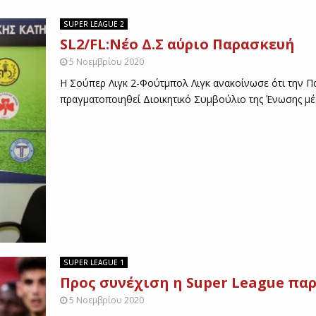
Ο
SUPER LEAGUE 2
:
SL2/FL:Νέο Δ.Σ αύριο Παρασκευή
Σ
τ
5 Νοεμβρίου 2020
ο
Η Σούπερ Λιγκ 2-Φούτμπολ Λιγκ ανακοίνωσε ότι την Π
Α
πραγματοποιηθεί Διοικητικό Συμβούλιο της Ένωσης μέσ
Ε
L
F
C
A
r
e
n
a
τ
ο
SUPER LEAGUE 1
Α
Προς συνέχιση η Super League πα
Ο
Τ
5 Νοεμβρίου 2020
ρ