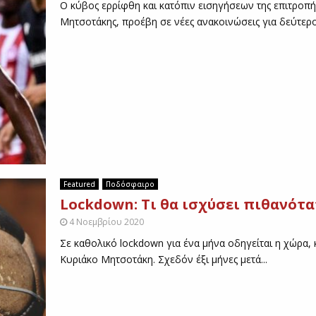
O κύβος ερρίφθη και κατόπιν εισηγήσεων της επιτρο
ί
Μητσοτάκης, προέβη σε νέες ανακοινώσεις για δεύτερο 
κ
α
λ
α
-
Α
Ε
Λ
(
Ε
Π
Featured
Ποδόσφαιρο
Ι
Β
Lockdown: Τι θα ισχύσει πιθανότ
Ε
4 Νοεμβρίου 2020
Β
Σε καθολικό lockdown για ένα μήνα οδηγείται η χώρα, 
Α
Κυριάκο Μητσοτάκη. Σχεδόν έξι μήνες μετά...
Ι
Ω
Σ
Η