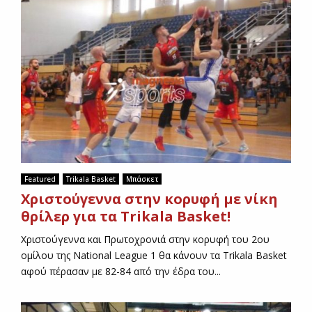
η
γ
ή
σ
ε
ι
ς
γ
ι
α
τ
η
Featured
Trikala Basket
Μπάσκετ
δ
Χριστούγεννα στην κορυφή με νίκη
ι
θρίλερ για τα Trikala Basket!
ά
λ
Χριστούγεννα και Πρωτοχρονιά στην κορυφή του 2ου
υ
ομίλου της National League 1 θα κάνουν τα Trikala Basket
σ
αφού πέρασαν με 82-84 από την έδρα του...
η
τ
ο