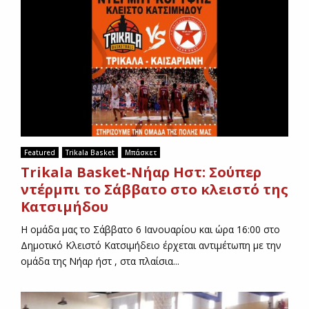
ν
α
ι
υ
π
ε
ύ
θ
υ
ν
Featured
Trikala Basket
Μπάσκετ
ο
Trikala Basket-Νήαρ Ηστ: Σούπερ
ς
ντέρμπι το Σάββατο στο κλειστό της
ν
α
Κατσιμήδου
δ
Η ομάδα μας το Σάββατο 6 Ιανουαρίου και ώρα 16:00 στο
ώ
σ
Δημοτικό Κλειστό Κατσιμήδειο έρχεται αντιμέτωπη με την
ε
ομάδα της Νήαρ ήστ , στα πλαίσια...
ι
ε
ξ