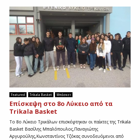
”
Featured
Trikala Basket
Μπάσκετ
Επίσκεψη στο 8ο Λύκειο από τα
Trikala Basket
Το 8ο Λύκειο Τρικάλων επισκέφτηκαν οι παίκτες της Trikala
Basket Βασίλης Μπαλόπουλος,Παναγιώτης
Αργυρούλης,Κωνσταντίνος Τζόκας συνοδευόμενοι από