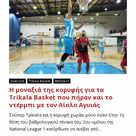
υ
Α
Ο
Τ
(
Α
Μ
Ι
Κ
Α
Ρ
Ο
Ι
Featured
Trikala Basket
Μπάσκετ
Τ
H μοναξιά της κορυφής για τα
Ρ
Τrikala Basket που πήραν και το
Ι
Κ
ντέρμπι με τον Αίολο Αγυιάς
Α
Σούπερ Τρίκαλα και η κορυφή χωράει μόνο έναν! Στην 1η
Λ
θέση του βαθμολογικού πίνακα του 2ου ομίλου της
Ω
National League 1 κατόρθωσε να ανέβει από...
Ν
)