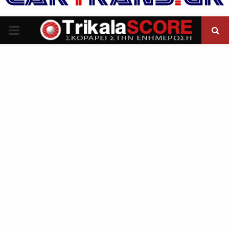
P
R
I
M
A
R
Y
M