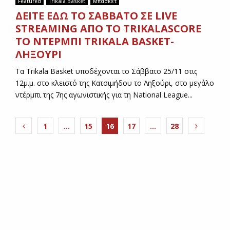
Featured
Trikala Basket
Μπάσκετ
ΔΕΙΤΕ ΕΔΩ ΤΟ ΣΑΒΒΑΤΟ ΣΕ LIVE
STREAMING AΠΟ ΤΟ TRIKALASCORE
TO NTEΡΜΠΙ TRIKALA BASKET-
ΛΗΞΟΥΡΙ
Τα Trikala Basket υποδέχονται το Σάββατο 25/11 στις
12μ.μ. στο κλειστό της Κατσιμήδου το Ληξούρι, στο μεγάλο
ντέρμπι της 7ης αγωνιστικής για τη National League...
Π
1
…
15
16
17
…
28
λ
ο
ή
γ
η