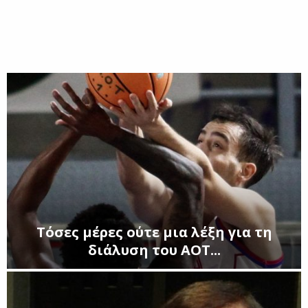
E
N
U
Τόσες μέρες ούτε μια λέξη για τη
διάλυση του ΑΟΤ...
Τ
ό
σ