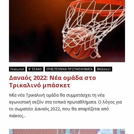
/
τ
2
ο
ο
Δ
ι
α
Δ
ν
α
α
ν
ό
α
2
ο
0
ί
2
2
2
Featured
Β' ΕΣΚΑΘ
ΕΡΑΣΙΤΕΧΝΙΚΑ ΠΡΩΤΑΘΛΗΜΑΤΑ
Μπάσκετ
0
Δαναός 2022: Νέα ομάδα στο
2
2
Τρικαλινό μπάσκετ
Μία νέα Τρικαλινή ομάδα θα συμμετάσχει τη νέα
αγωνιστική σεζόν στα τοπικά πρωταθλήματα. Ο λόγος για
το σωματείο Δαναός 2022, που θα απαρτίζεται από
παίκτες...