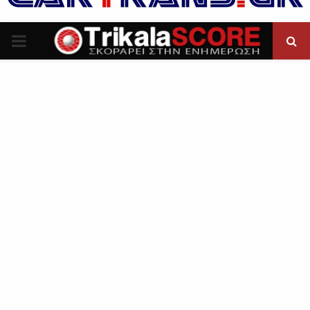
P
R
I
M
A
R
Y
M