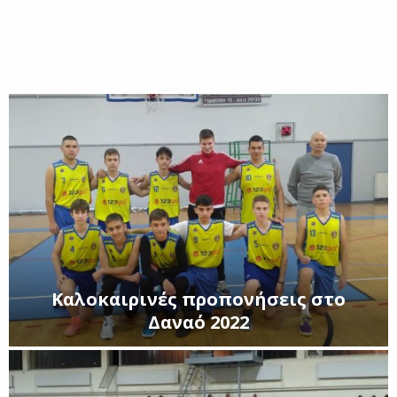
E
N
U
Καλοκαιρινές προπονήσεις στο
Δαναό 2022
Κ
α
λ