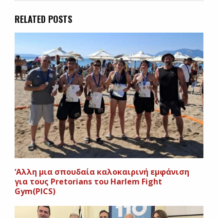
RELATED POSTS
‘Αλλη μια σπουδαία καλοκαιρινή εμφάνιση
για τους Pretorians του Harlem Fight
Gym(PICS)