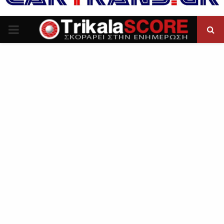
P
R
I
M
A
R
Y
M