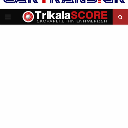
P
R
I
M
A
R
Y
M