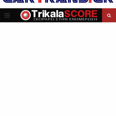
P
R
I
M
A
R
Y
M