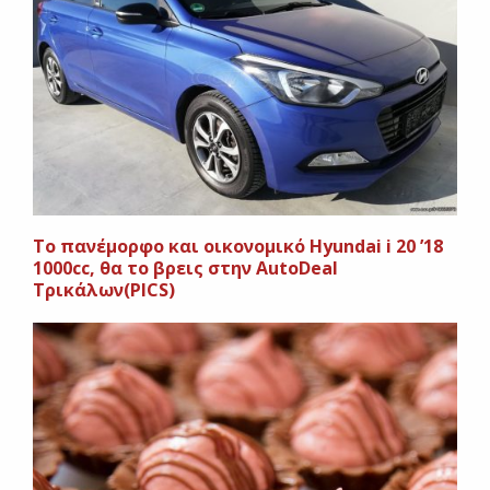
To πανέμορφο και οικονομικό Hyundai i 20 ’18
1000cc, θα το βρεις στην AutoDeal
Τρικάλων(PICS)