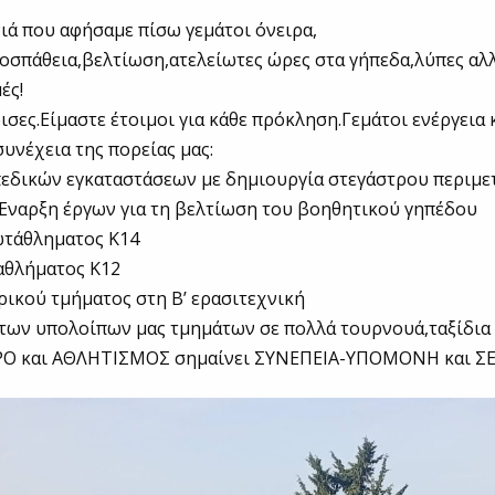
ιά που αφήσαμε πίσω γεμάτοι όνειρα,
οσπάθεια,βελτίωση,ατελείωτες ώρες στα γήπεδα,λύπες αλ
ές!
ισες.Είμαστε έτοιμοι για κάθε πρόκληση.Γεμάτοι ενέργεια 
συνέχεια της πορείας μας:
πεδικών εγκαταστάσεων με δημιουργία στεγάστρου περιμε
Έναρξη έργων για τη βελτίωση του βοηθητικού γηπέδου
ωτάθληματος Κ14
αθλήματος Κ12
ρικού τμήματος στη Β’ ερασιτεχνική
των υπολοίπων μας τμημάτων σε πολλά τουρνουά,ταξίδια 
Ο και ΑΘΛΗΤΙΣΜΟΣ σημαίνει ΣΥΝΕΠΕΙΑ-ΥΠΟΜΟΝΗ και Σ