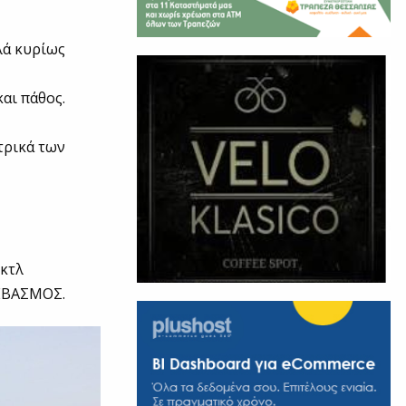
λά κυρίως
και πάθος.
τρικά των
κτλ
ΕΒΑΣΜΟΣ.