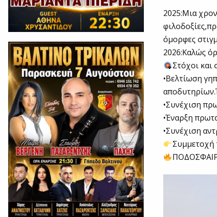
2025:Μια χρον
φιλοδοξίες,πρ
όμορφες στιγμ
2026:Καλώς όρ
Στόχοι και 
•Βελτίωση γη
αποδυτηρίων.
•Συνέχιση πρ
•Έναρξη πρωτ
•Συνέχιση αντ
Συμμετοχή 
ΠΟΔΟΣΦΑΙΡ