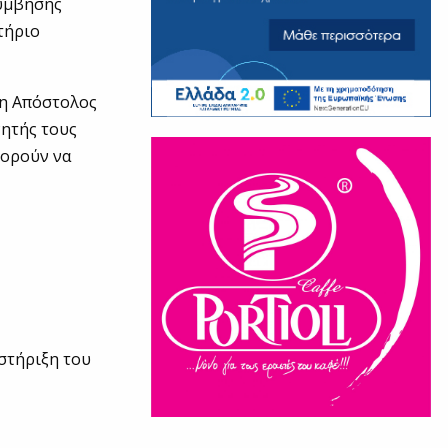
λύμβησης
τήριο
ση Απόστολος
ητής τους
πορούν να
στήριξη του