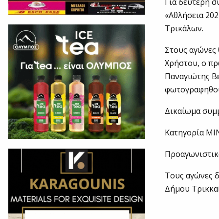
Για δεύτερη σ
«Αθλήσεια 202
Τρικάλων.
Στους αγώνες
Χρήστου, ο π
Παναγιώτης Βε
φωτογραφηθού
Δικαίωμα συμ
Κατηγορία MIN
Προαγωνιστικά
Τους αγώνες δ
Δήμου Τρικκα