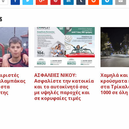
0
S
ιριστές
AΣΦΑΛΕΙΕΣ ΝΙΚΟΥ:
Χαμηλά και
Καλαμπάκας
Ασφαλίστε την κατοικία
κρούσματα 
 στα
και το αυτοκίνητό σας
στα Τρίκαλ
 της
με υψηλές παροχές και
1000 σε όλη
σε κορυφαίες τιμές