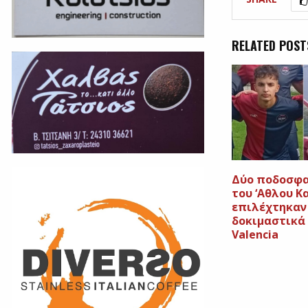
RELATED POST
Δύο ποδοσφα
του ‘Αθλου 
επιλέχτηκαν
δοκιμαστικά
Valencia