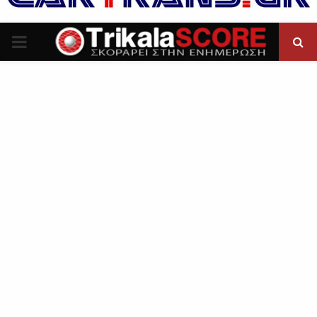
P
R
I
M
A
R
Y
M