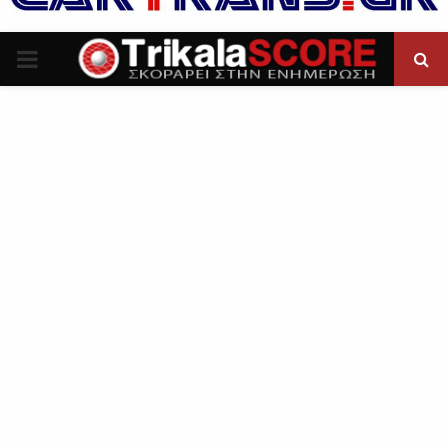
P
R
I
M
A
R
Y
M