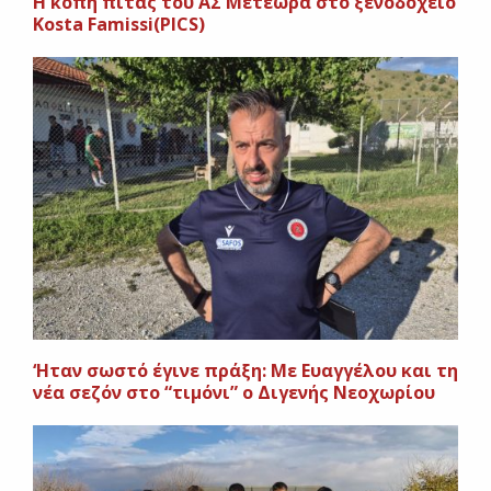
Η κοπή πίτας του ΑΣ Μετέωρα στο ξενοδοχείο
Kosta Famissi(PICS)
‘Ηταν σωστό έγινε πράξη: Με Ευαγγέλου και τη
νέα σεζόν στο “τιμόνι” ο Διγενής Νεοχωρίου