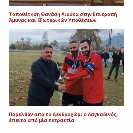
Τοποθέτηση Θανάση Λιούτα στην Επιτροπή
Άμυνας και Εξωτερικών Υποθέσεων
Παρελθόν από το Δενδροχώρι ο Λαγκαδινός,
έπειτα από μία τετραετία