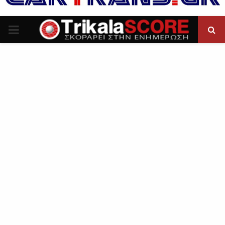
P
R
I
M
A
R
Y
M