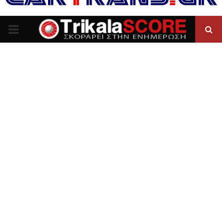
P
R
I
M
A
R
Y
M