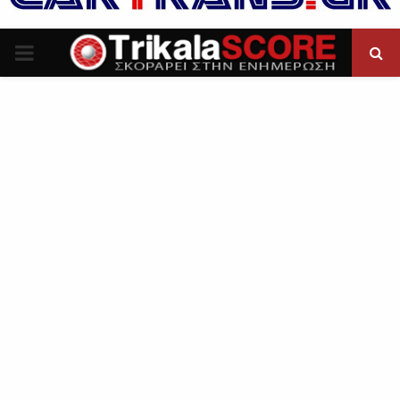
P
R
I
M
A
R
Y
M