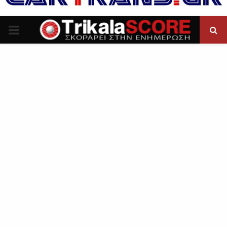
P
R
I
M
A
R
Y
M