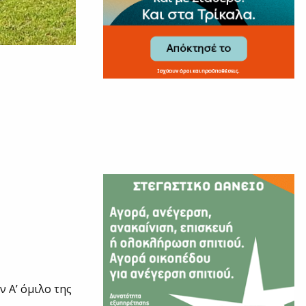
ν Α’ όμιλο της