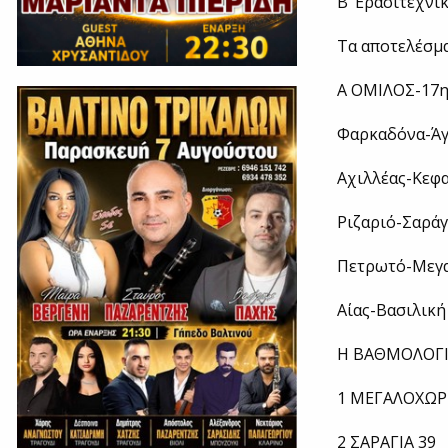
Β’ Ερασιτεχνικ
Τα αποτελέσμα
Α ΟΜΙΛΟΣ-17
Φαρκαδόνα-Άγ
Αχιλλέας-Κεφ
Ριζαριό-Σαράγ
Πετρωτό-Μεγα
Αίας-Βασιλική 
Η ΒΑΘΜΟΛΟΓ
1 ΜΕΓΑΛΟΧΩΡΙ
2 ΣΑΡΑΓΙΑ 39