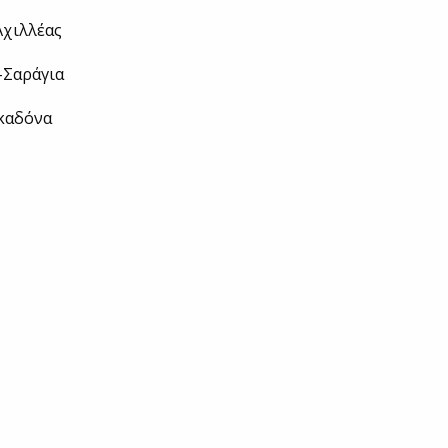
χιλλέας
Σαράγια
καδόνα