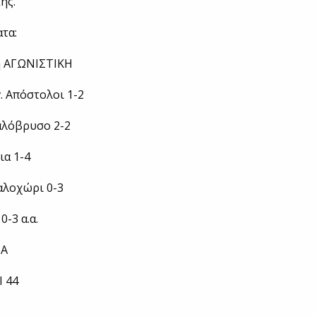
ής.
τα:
η ΑΓΩΝΙΣΤΙΚΗ
. Απόστολοι 1-2
αλόβρυσο 2-2
ια 1-4
λοχώρι 0-3
0-3 α.α.
ΙΑ
 44