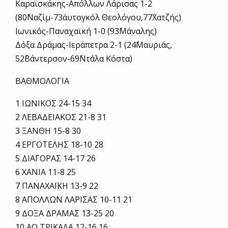
Καραϊσκάκης-Απόλλων Λάρισας 1-2
(80΄Ναζίμ-73΄αυτογκόλ Θεολόγου,77΄Χατζής)
Ιωνικός-Παναχαϊκή 1-0 (93΄Μάναλης)
Δόξα Δράμας-Ιεράπετρα 2-1 (24΄Μαυριάς,
52΄Βάντερσον-69΄Ντάλα Κόστα)
ΒΑΘΜΟΛΟΓΙΑ
1 ΙΩΝΙΚΟΣ 24-15 34
2 ΛΕΒΑΔΕΙΑΚΟΣ 21-8 31
3 ΞΑΝΘΗ 15-8 30
4 ΕΡΓΟΤΕΛΗΣ 18-10 28
5 ΔΙΑΓΟΡΑΣ 14-17 26
6 ΧΑΝΙΑ 11-8 25
7 ΠΑΝΑΧΑΪΚΗ 13-9 22
8 ΑΠΟΛΛΩΝ ΛΑΡΙΣΑΣ 10-11 21
9 ΔΟΞΑ ΔΡΑΜΑΣ 13-25 20
10 ΑΟ ΤΡΙΚΑΛΑ 12-16 16