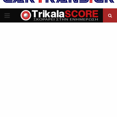
P
R
I
M
A
R
Y
M