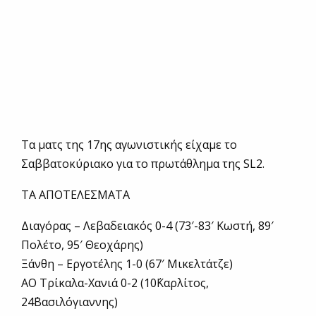
Tα ματς της 17ης αγωνιστικής είχαμε το
Σαββατοκύριακο για το πρωτάθλημα της SL2.
ΤΑ ΑΠΟΤΕΛΕΣΜΑΤΑ
Διαγόρας – Λεβαδειακός 0-4 (73′-83′ Κωστή, 89′
Πολέτο, 95′ Θεοχάρης)
Ξάνθη – Εργοτέλης 1-0 (67′ Μικελτάτζε)
ΑΟ Τρίκαλα-Χανιά 0-2 (10΄Καρλίτος,
24΄Βασιλόγιαννης)