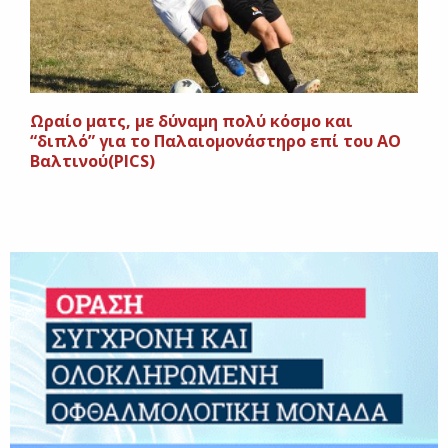
Ωραίο ματς, με δύναμη πολύ κόσμο και
“διπλό” για το Παλαιομονάστηρο επί του ΑΟ
Βαλτινού(PICS)