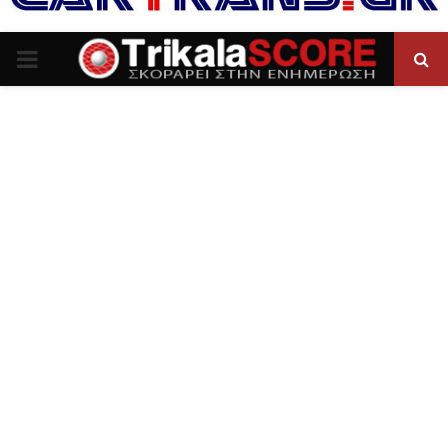
P
R
I
M
A
R
Y
M