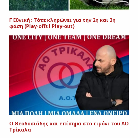
Γ Εθνική : Τότε κληρώνει για την 2η και 3η
φάση (Play-offs I Play-out)
Ο Θεοδοσιάδης και επίσημα στο τιμόνι του ΑΟ
Τρίκαλα