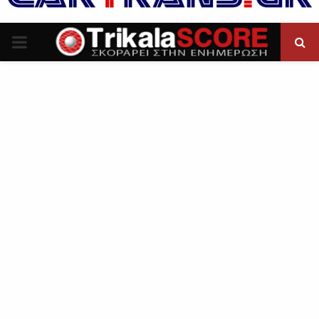
P
R
I
M
A
R
Y
M