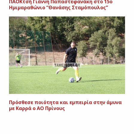
ΠΑΟΚτσή Γιάννη Παπαστεφανάκη στο 15ο
Ημιμαραθώνιο “Θανάσης Σταμόπουλος”
Πρόσθεσε ποιότητα και εμπειρία στην άμυνα
με Καρρά ο ΑΟ Πρίνους