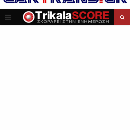
P
R
I
M
A
R
Y
M