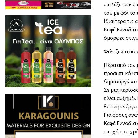
επιλέξει κανε
του με φόντο 
Ιδιαίτερα τις
Καφέ Εννοδία 
όμορφες στιγμ
Φιλοξενία που
Πέρα από τον κ
προσωπικό υπο
δημιουργώντας
Σε μια περίοδ
είναι αυξημέν
θετική ενέργει
Για όσους ανα
Καφέ Εννοδία 
εποχή του χρ