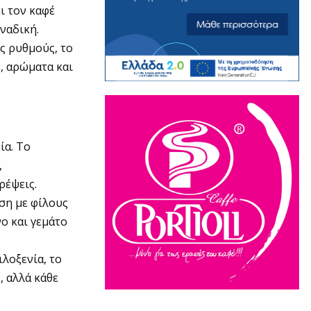
ι τον καφέ
ναδική.
ύς ρυθμούς, το
ς, αρώματα και
ία. Το
,
ρέψεις.
ηση με φίλους
ο και γεμάτο
ιλοξενία, το
, αλλά κάθε