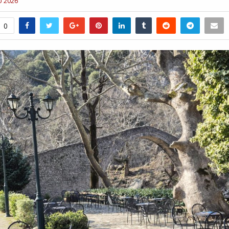
υ 2026
0