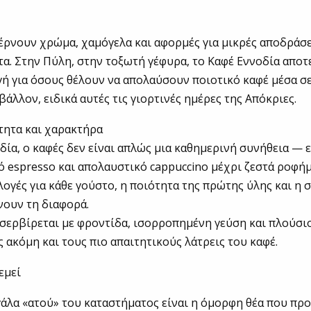
έρνουν χρώμα, χαμόγελα και αφορμές για μικρές αποδράσε
α. Στην Πύλη, στην τοξωτή γέφυρα, το Καφέ Εννοδία αποτ
γή για όσους θέλουν να απολαύσουν ποιοτικό καφέ μέσα σε
βάλλον, ειδικά αυτές τις γιορτινές ημέρες της Απόκριες.
τητα και χαρακτήρα
δία, ο καφές δεν είναι απλώς μια καθημερινή συνήθεια — ε
 espresso και απολαυστικό cappuccino μέχρι ζεστά ροφήμ
ιλογές για κάθε γούστο, η ποιότητα της πρώτης ύλης και η
νουν τη διαφορά.
 σερβίρεται με φροντίδα, ισορροπημένη γεύση και πλούσι
 ακόμη και τους πιο απαιτητικούς λάτρεις του καφέ.
εμεί
γάλα «ατού» του καταστήματος είναι η όμορφη θέα που προ