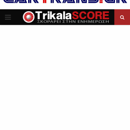
P
R
I
M
A
R
Y
M