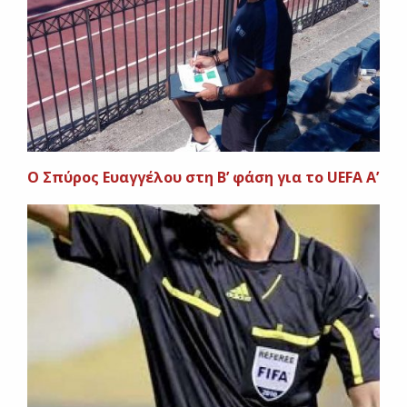
O Σπύρος Ευαγγέλου στη Β’ φάση για το UEFA Α’