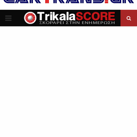
P
R
I
M
A
R
Y
M