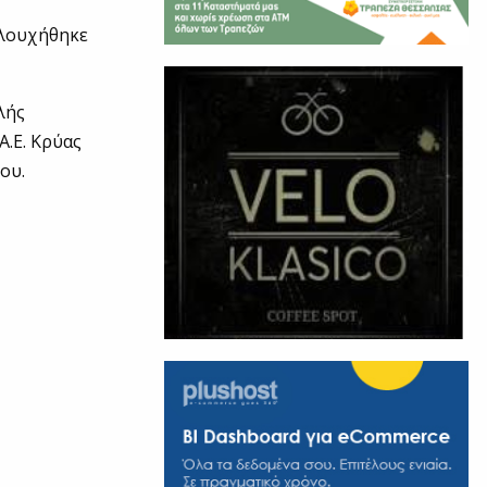
αλουχήθηκε
λής
.Ε. Κρύας
ου.