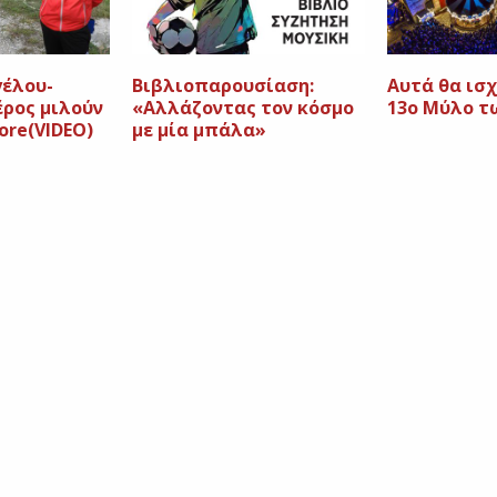
γέλου-
Βιβλιοπαρουσίαση:
Αυτά θα ισχ
έρος μιλούν
«Αλλάζοντας τον κόσμο
13ο Μύλο τ
ore(VIDEO)
με μία μπάλα»