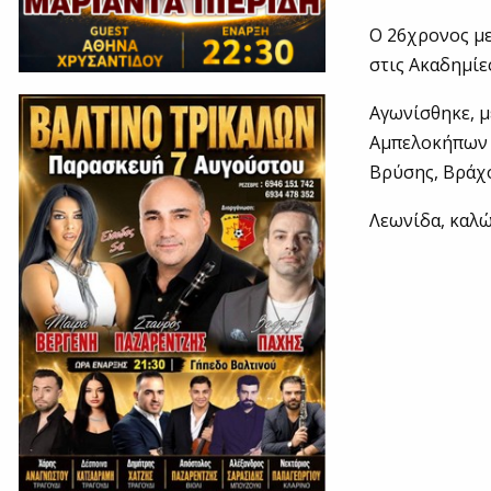
Ο 26χρονος μ
στις Ακαδημίε
Αγωνίσθηκε, μ
Αμπελοκήπων (
Βρύσης, Βράχο
Λεωνίδα, καλώ