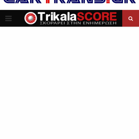
P
R
I
M
A
R
Y
M