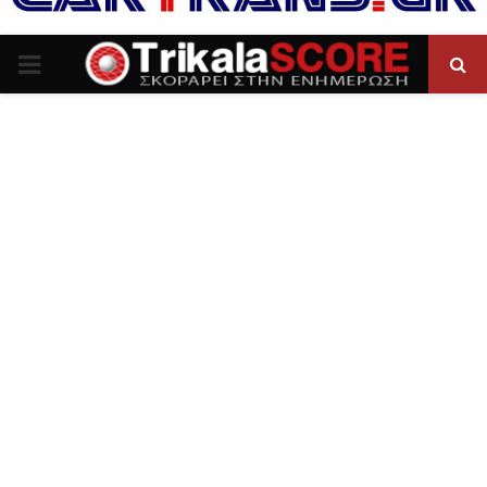
P
R
I
M
A
R
Y
M