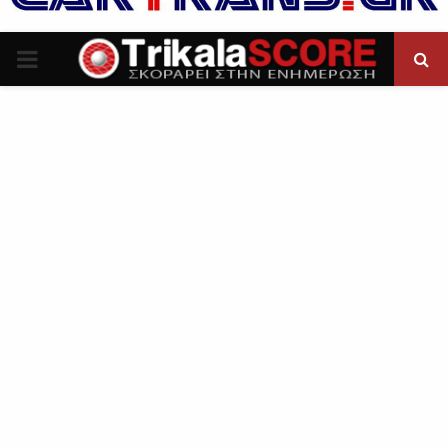
P
R
I
M
A
R
Y
M