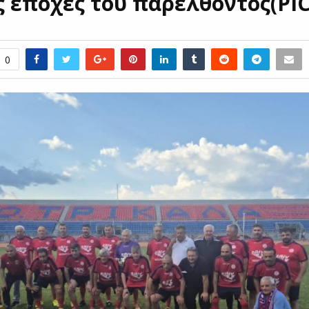
ς εποχές του παρελθόντος(PIC
0