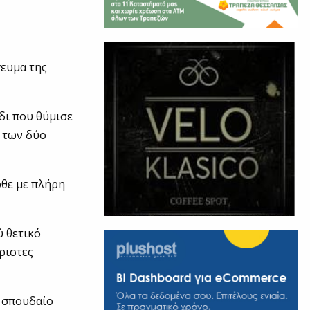
γευμα της
ίδι που θύμισε
ύ των δύο
ρθε με πλήρη
ύ θετικό
ριστες
ν σπουδαίο