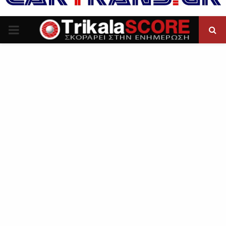
P
R
I
M
A
R
Y
M