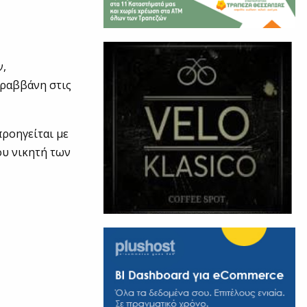
ν,
Γραββάνη στις
προηγείται με
ου νικητή των