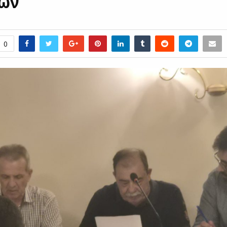
λων
0