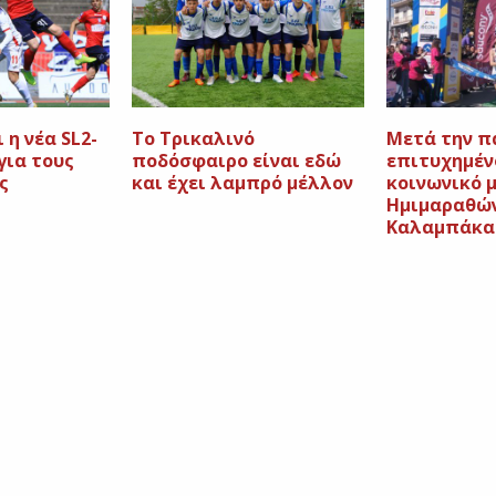
 η νέα SL2-
Το Τρικαλινό
Μετά την π
για τους
ποδόσφαιρο είναι εδώ
επιτυχημένο
ς
και έχει λαμπρό μέλλον
κοινωνικό 
Ημιμαραθώ
Καλαμπάκα 