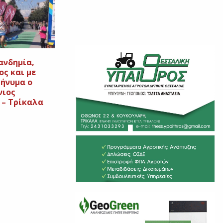
ανδημία,
ς και με
μήνυμα ο
νιος
– Τρίκαλα