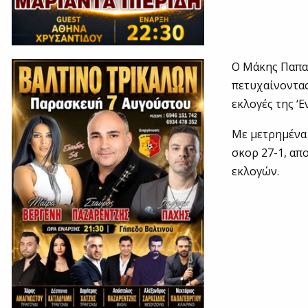
Ο Μάκης Παπαγ
πετυχαίνοντας
εκλογές της ‘
Με μετρημένα 
σκορ 27-1, απ
εκλογών.