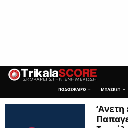
ΠΟΔΌΣΦΑΙΡΟ
ΜΠΆΣΚΕΤ
‘Ανετη
Παπαγε