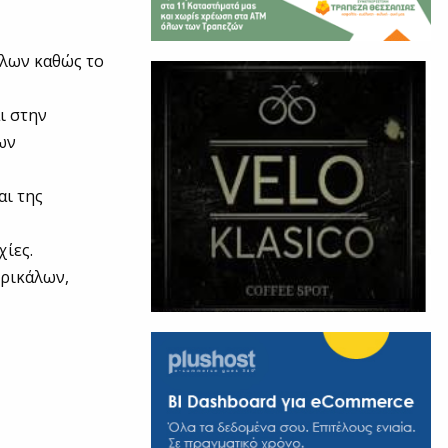
λων καθώς το
ι στην
των
αι της
χίες.
Τρικάλων,