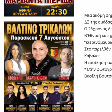
Μια ακόμη ση
ΔΣ της ομάδας
Ο 26χρονος Λα
Β’Εθνική κατη
“κιτρινόμαυρω
Στο παρελθόν 
Καβάλας.
Η διοίκηση τω
*Στην φωτογρα
Βασίλη Βουτσ