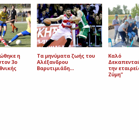
ώθηκε η
Τα μηνύματα ζωής του
Καλό
στον 3ο
Αλέξανδρου
Δεκαπεντα
Εθνικής
Βαρυτιμιάδη…
την εταιρεί
Ζύμη”