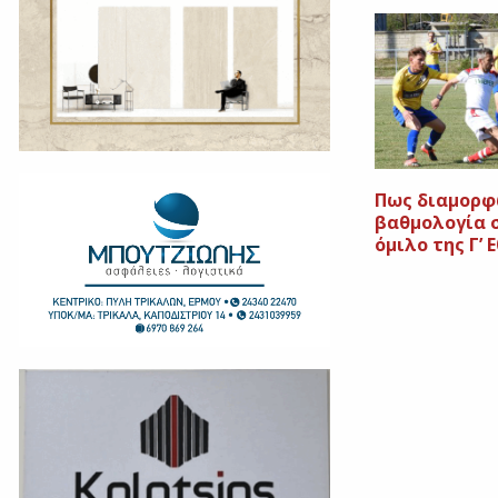
Πως διαμορφ
βαθμολογία 
όμιλο της Γ’ 