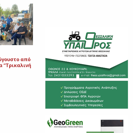
ύγουστο από
α “Τρικαλινή