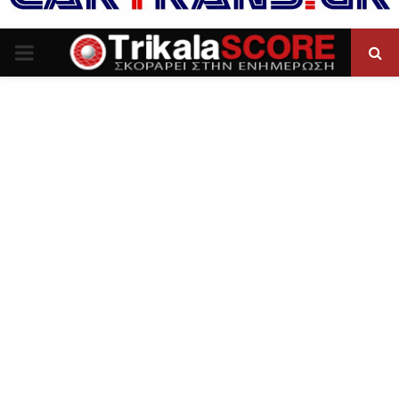
P
R
I
M
A
R
Y
M