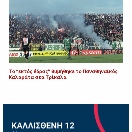
Το “εκτός έδρας” θυμήθηκε το Παναθηναϊκός-
Καλαμάτα στα Τρίκαλα